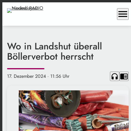
menu
Wo in Landshut überall
Böllerverbot herrscht
headphones
chrome_reader_mode
17. Dezember 2024
· 11:56 Uhr