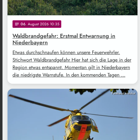
06
. August 2026 10:35
notes
Waldbrandgefahr: Erstmal Entwarnung in
Niederbayern
Etwas durchschnaufen können unsere Feuerwehrler.
Stichwort Waldbrandgefahr Hier hat sich die Lage in der
Region etwas entspannt. Momentan gilt in Niederbayern
die niedrigste Warnstufe. In den kommenden Tagen …
FunkhausLandshut