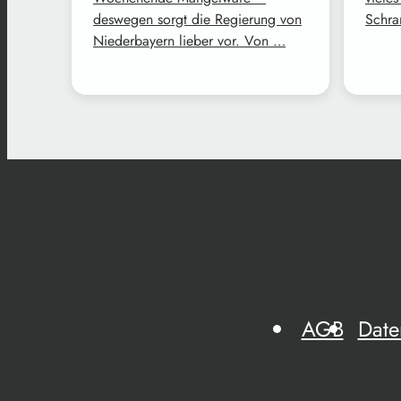
deswegen sorgt die Regierung von
Schra
Niederbayern lieber vor. Von …
AGB
Date