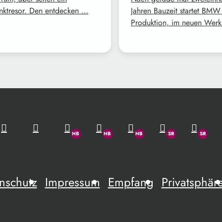
nktresor. Den entdecken …
Jahren Bauzeit startet BMW
Produktion, im neuen Werk
nschutz
Impressum
Empfang
Privatsphär