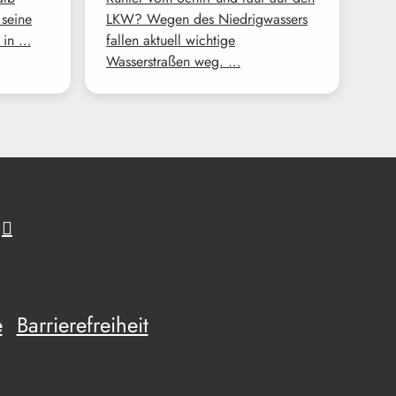
 seine
LKW? Wegen des Niedrigwassers
 in …
fallen aktuell wichtige
Wasserstraßen weg. …
e
Barrierefreiheit