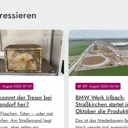
ressieren
Polizei
7
. August 2026 07:39
07
. August 2026 04:04
notes
ommt der Tresor bei
BMW Werk Irlbach-
endorf her?
Straßkirchen startet 
Oktober die Produkt
 Flaschen, Tüten – oder mal
eifen. Am Straßenrand liegt
Das ist das Niederbayern-T
 rum, aber selten ein
Nach gerade mal zweieinh