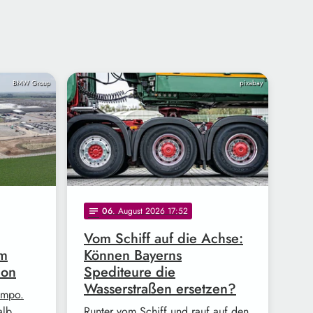
BMW Group
pixabay
06
. August 2026 17:52
notes
Vom Schiff auf die Achse:
im
Können Bayerns
ion
Spediteure die
Wasserstraßen ersetzen?
empo.
alb
Runter vom Schiff und rauf auf den