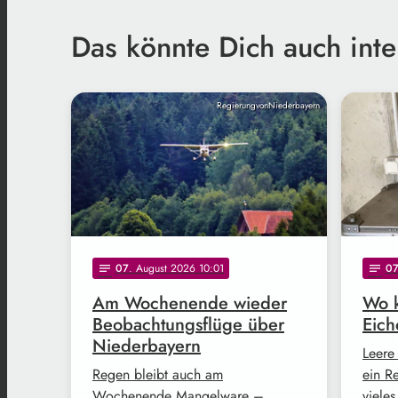
Das könnte Dich auch inte
RegierungvonNiederbayern
07
. August 2026 10:01
0
notes
notes
Am Wochenende wieder
Wo k
Beobachtungsflüge über
Eich
Niederbayern
Leere
Regen bleibt auch am
ein R
Wochenende Mangelware –
vieles