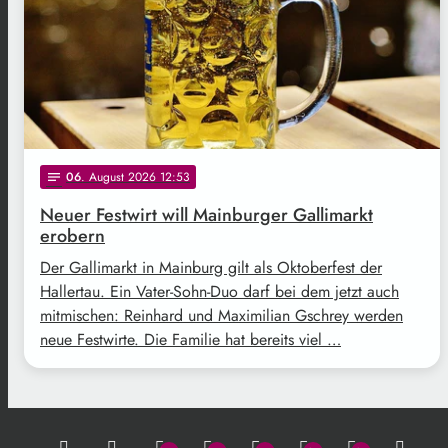
06
. August 2026 12:53
notes
Neuer Festwirt will Mainburger Gallimarkt
erobern
Der Gallimarkt in Mainburg gilt als Oktoberfest der
Hallertau. Ein Vater-Sohn-Duo darf bei dem jetzt auch
mitmischen: Reinhard und Maximilian Gschrey werden
neue Festwirte. Die Familie hat bereits viel …