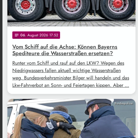
06
. August 2026 17:52
notes
Vom Schiff auf die Achse: Können Bayerns
Spediteure die Wasserstraßen ersetzen?
Runter vom Schiff und rauf auf den LKW? Wegen des
Niedrigwassers fallen aktuell wichtige Wasserstraßen
weg. Bundesverkehrsminister Bilger will handeln und das
Lkw-Fahrverbot an Sonn- und Feiertagen kippen. Aber …
Bundespolizei