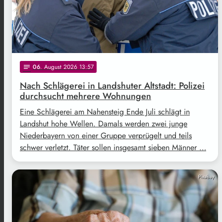
06
. August 2026 13:57
notes
Nach Schlägerei in Landshuter Altstadt: Polizei
durchsucht mehrere Wohnungen
Eine Schlägerei am Nahensteig Ende Juli schlägt in
Landshut hohe Wellen. Damals werden zwei junge
Niederbayern von einer Gruppe verprügelt und teils
schwer verletzt. Täter sollen insgesamt sieben Männer …
Pixabay