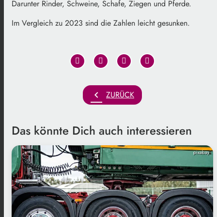
Darunter Rinder, Schweine, Schafe, Ziegen und Pferde.
Im Vergleich zu 2023 sind die Zahlen leicht gesunken.
chevron_left
ZURÜCK
Das könnte Dich auch interessieren
pixabay