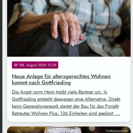
06
. August 2026 13:28
notes
Neue Anlage für altersgerechtes Wohnen
kommt nach Gottfrieding
Die Angst vorm Heim treibt viele Rentner um. In
Gottfrieding entsteht deswegen eine Alternative. Direkt
beim Generationenpark startet der Bau für das Projekt
Betreutes Wohnen Plus. 136 Einheiten sind geplant, …
FunkhausLandshut