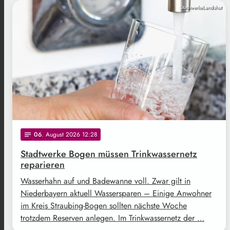
StadtwerkeLandshut
06
. August 2026 12:28
notes
Stadtwerke Bogen müssen Trinkwassernetz
reparieren
Wasserhahn auf und Badewanne voll. Zwar gilt in
Niederbayern aktuell Wassersparen – Einige Anwohner
im Kreis Straubing-Bogen sollten nächste Woche
trotzdem Reserven anlegen. Im Trinkwassernetz der …