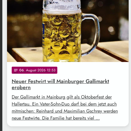
06
. August 2026 12:53
notes
Neuer Festwirt will Mainburger Gallimarkt
erobern
Der Gallimarkt in Mainburg gilt als Oktoberfest der
Hallertau. Ein Vater-Sohn-Duo darf bei dem jetzt auch
mitmischen: Reinhard und Maximilian Gschrey werden
neue Festwirte. Die Familie hat bereits viel …