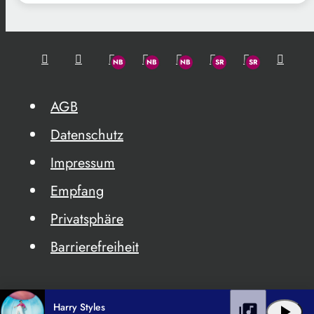
AGB
Datenschutz
Impressum
Empfang
Privatsphäre
Barrierefreiheit
Harry Styles
library_music
play_arrow