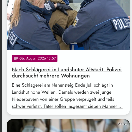
06
. August 2026 13:57
notes
Nach Schlägerei in Landshuter Altstadt: Polizei
durchsucht mehrere Wohnungen
Eine Schlägerei am Nahensteig Ende Juli schlägt in
Landshut hohe Wellen. Damals werden zwei junge
Niederbayern von einer Gruppe verprügelt und teils
schwer verletzt. Täter sollen insgesamt sieben Männer …
Pixabay