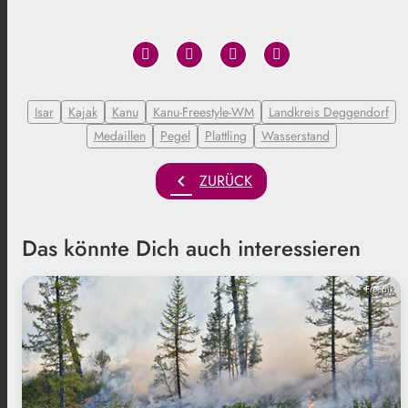
Isar
Kajak
Kanu
Kanu-Freestyle-WM
Landkreis Deggendorf
Medaillen
Pegel
Plattling
Wasserstand
chevron_left
ZURÜCK
Das könnte Dich auch interessieren
Freepik