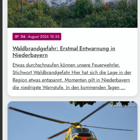
06
. August 2026 10:35
notes
Waldbrandgefahr: Erstmal Entwarnung in
Niederbayern
Etwas durchschnaufen können unsere Feuerwehrler.
Stichwort Waldbrandgefahr Hier hat sich die Lage in der
Region etwas entspannt. Momentan gilt in Niederbayern
die niedrigste Warnstufe. In den kommenden Tagen …
FunkhausLandshut