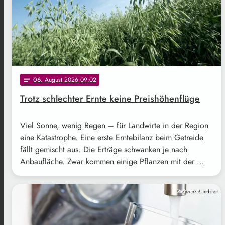
06
. August 2026 09:02
notes
Trotz schlechter Ernte keine Preishöhenflüge
Viel Sonne, wenig Regen – für Landwirte in der Region
eine Katastrophe. Eine erste Erntebilanz beim Getreide
fällt gemischt aus. Die Erträge schwanken je nach
Anbaufläche. Zwar kommen einige Pflanzen mit der …
StadtwerkeLandshut