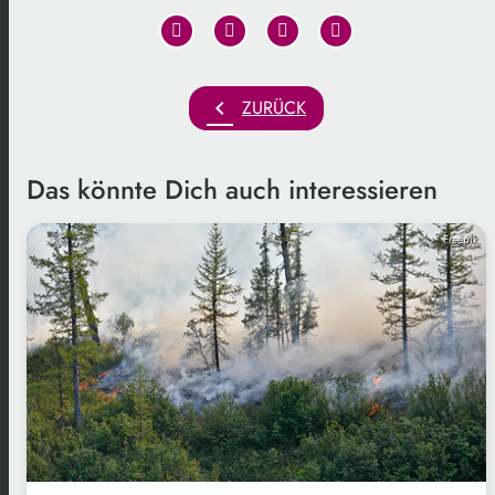
chevron_left
ZURÜCK
Das könnte Dich auch interessieren
Freepik