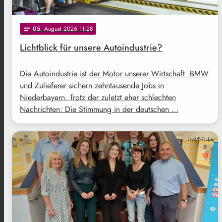
05
. August 2026 11:28
notes
Lichtblick für unsere Autoindustrie?
Die Autoindustrie ist der Motor unserer Wirtschaft. BMW
und Zulieferer sichern zehntausende Jobs in
Niederbayern. Trotz der zuletzt eher schlechten
Nachrichten: Die Stimmung in der deutschen …
HWK/Huber