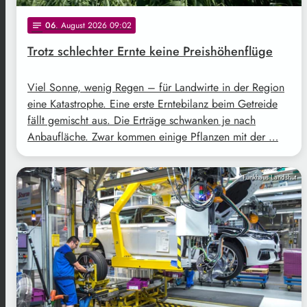
06
. August 2026 09:02
notes
Trotz schlechter Ernte keine Preishöhenflüge
Viel Sonne, wenig Regen – für Landwirte in der Region
eine Katastrophe. Eine erste Erntebilanz beim Getreide
fällt gemischt aus. Die Erträge schwanken je nach
Anbaufläche. Zwar kommen einige Pflanzen mit der …
Funkhaus Landshut