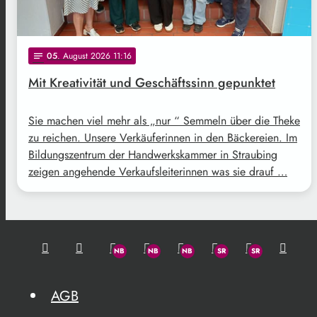
05
. August 2026 11:16
notes
Mit Kreativität und Geschäftssinn gepunktet
Sie machen viel mehr als „nur “ Semmeln über die Theke
zu reichen. Unsere Verkäuferinnen in den Bäckereien. Im
Bildungszentrum der Handwerkskammer in Straubing
zeigen angehende Verkaufsleiterinnen was sie drauf …
AGB