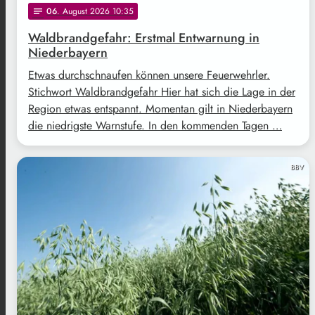
06
. August 2026 10:35
notes
Waldbrandgefahr: Erstmal Entwarnung in
Niederbayern
Etwas durchschnaufen können unsere Feuerwehrler.
Stichwort Waldbrandgefahr Hier hat sich die Lage in der
Region etwas entspannt. Momentan gilt in Niederbayern
die niedrigste Warnstufe. In den kommenden Tagen …
BBV