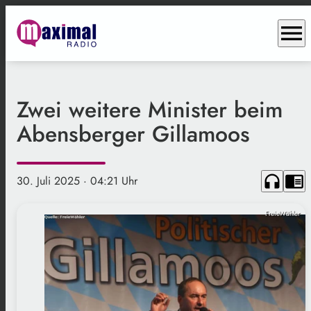
menu
Zwei weitere Minister beim
Abensberger Gillamoos
headphones
chrome_reader_mode
30. Juli 2025
· 04:21 Uhr
FreieWähler